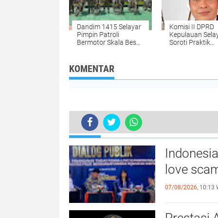
Dandim 1415 Selayar
Komisi II DPRD
Pimpin Patroli
Kepulauan Sela
Bermotor Skala Besar,
Soroti Praktik
Ini Tujuannya
Monopoli di ka
Taman Nasional
Bonerate
KOMENTAR
TERKINI
Indonesia
love scam
07/08/2026,
10:13 