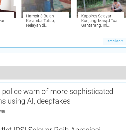
Hampir 3 Bulan
Kapolres Selayar
yar
Keramba Tutup,
Kunjungi Masjid Tua
Nelayan di
Gantarang, Ini
wasan
Takabonerate
Pesannya
 Taka
Menunggu PKS Makin
Tak Jelas
Tampilkan
FESPAKI, Menjadi Wadah Berbagi Pengalaman Dan Pengetahuan Antar Sesama Anggota Pramuka
 police warn of more sophisticated
0
s using AI, deepfakes
WIB