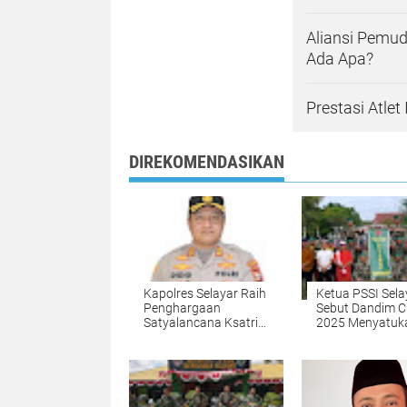
Aliansi Pemud
Ada Apa?
Prestasi Atle
DIREKOMENDASIKAN
Kapolres Selayar Raih
Ketua PSSI Sela
Penghargaan
Sebut Dandim 
Satyalancana Ksatria
2025 Menyatuk
Bhayangkara dari
Liga Anak Pulau
Presiden RI