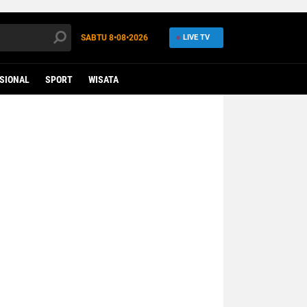
SABTU
8•08•2026
LIVE TV
SIONAL
SPORT
WISATA