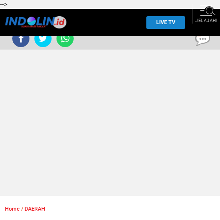
-->
JELAJAHI
LIVE TV
0
Home
/
DAERAH