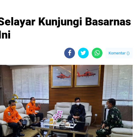
elayar Kunjungi Basarnas
Ini
Komentar (
)