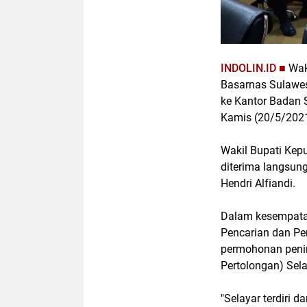
INDOLIN.ID ■
Wak
Basarnas Sulawesi
ke Kantor Badan 
Kamis (20/5/2021
Wakil Bupati Kep
diterima langsun
Hendri Alfiandi.
Dalam kesempatan
Pencarian dan Pe
permohonan peni
Pertolongan) Sela
"Selayar terdiri d