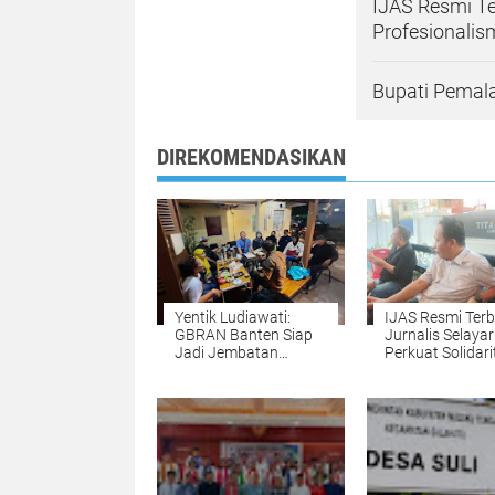
IJAS Resmi Te
Profesionalis
Bupati Pemala
DIREKOMENDASIKAN
Yentik Ludiawati:
IJAS Resmi Terb
GBRAN Banten Siap
Jurnalis Selayar
Jadi Jembatan
Perkuat Solidari
Aspirasi Masyarakat
dan Profesiona
Pers