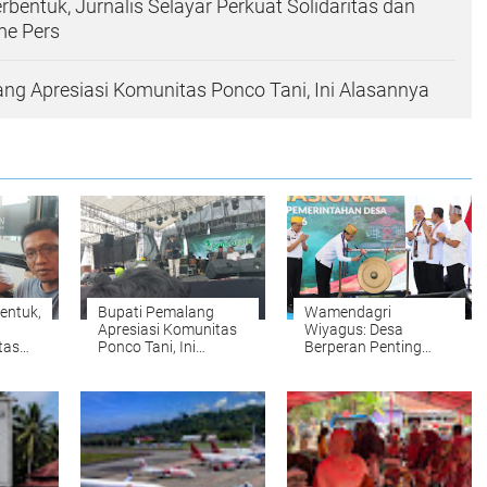
rbentuk, Jurnalis Selayar Perkuat Solidaritas dan
me Pers
ng Apresiasi Komunitas Ponco Tani, Ini Alasannya
entuk,
Bupati Pemalang
Wamendagri
Apresiasi Komunitas
Wiyagus: Desa
tas
Ponco Tani, Ini
Berperan Penting
lisme
Alasannya
Perkuat Ketahanan
Nasional di Tengah
Ketidakpastian Global