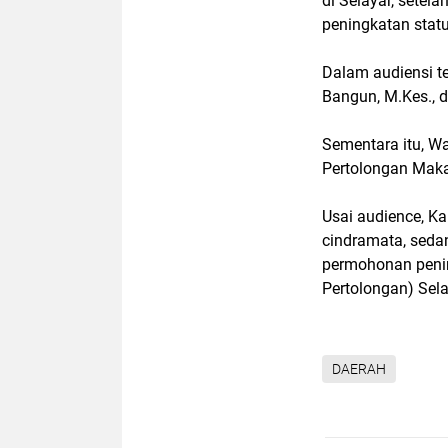
di Selayar, sete
peningkatan stat
Dalam audiensi te
Bangun, M.Kes., 
Sementara itu, W
Pertolongan Maka
Usai audience, K
cindramata, seda
permohonan peni
Pertolongan) Sela
DAERAH