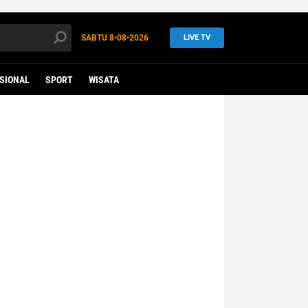
SABTU
8•08•2026
LIVE TV
SIONAL
SPORT
WISATA