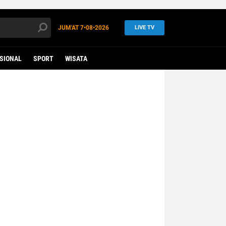
JUM'AT
7•08•2026
LIVE TV
SIONAL
SPORT
WISATA