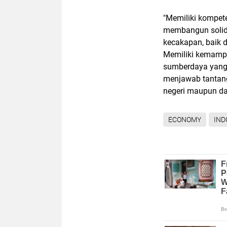
"Memiliki kompe
membangun solidi
kecakapan, baik 
Memiliki kemamp
sumberdaya yang
menjawab tantang
negeri maupun dar
ECONOMY
IND