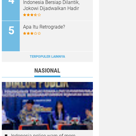
Indonesia Bersiap Dilantik,
Jokowi Dijadwalkan Hadir
Apa Itu Retrograde?
TERPOPULER LAINNYA
NASIONAL
Indonesia police warn of more