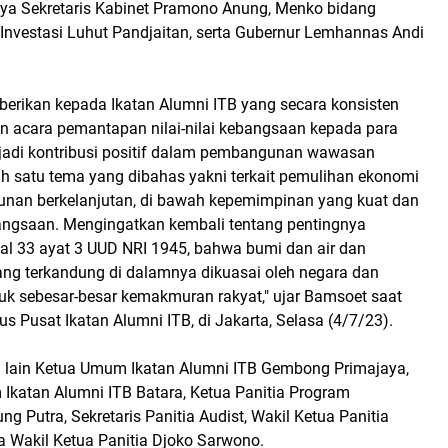
ya Sekretaris Kabinet Pramono Anung, Menko bidang
Investasi Luhut Pandjaitan, serta Gubernur Lemhannas Andi
diberikan kepada Ikatan Alumni ITB yang secara konsisten
 acara pemantapan nilai-nilai kebangsaan kepada para
adi kontribusi positif dalam pembangunan wawasan
h satu tema yang dibahas yakni terkait pemulihan ekonomi
nan berkelanjutan, di bawah kepemimpinan yang kuat dan
ngsaan. Mengingatkan kembali tentang pentingnya
al 33 ayat 3 UUD NRI 1945, bahwa bumi dan air dan
ng terkandung di dalamnya dikuasai oleh negara dan
uk sebesar-besar kemakmuran rakyat," ujar Bamsoet saat
 Pusat Ikatan Alumni ITB, di Jakarta, Selasa (4/7/23).
ra lain Ketua Umum Ikatan Alumni ITB Gembong Primajaya,
katan Alumni ITB Batara, Ketua Panitia Program
 Putra, Sekretaris Panitia Audist, Wakil Ketua Panitia
ta Wakil Ketua Panitia Djoko Sarwono.