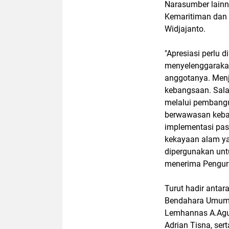
Narasumber lainn
Kemaritiman dan 
Widjajanto.
"Apresiasi perlu 
menyelenggarakan
anggotanya. Menj
kebangsaan. Sala
melalui pembangu
berwawasan keba
implementasi pas
kekayaan alam ya
dipergunakan unt
menerima Pengurus
Turut hadir anta
Bendahara Umum I
Lemhannas A.Agung
Adrian Tisna, ser