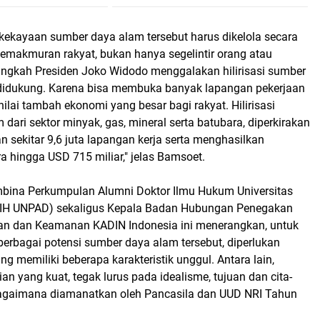
 kekayaan sumber daya alam tersebut harus dikelola secara
emakmuran rakyat, bukan hanya segelintir orang atau
angkah Presiden Joko Widodo menggalakan hilirisasi sumber
didukung. Karena bisa membuka banyak lapangan pekerjaan
lai tambah ekonomi yang besar bagi rakyat. Hilirisasi
dari sektor minyak, gas, mineral serta batubara, diperkirakan
 sekitar 9,6 juta lapangan kerja serta menghasilkan
 hingga USD 715 miliar," jelas Bamsoet.
bina Perkumpulan Alumni Doktor Ilmu Hukum Universitas
DIH UNPAD) sekaligus Kepala Badan Hubungan Penegakan
an dan Keamanan KADIN Indonesia ini menerangkan, untuk
rbagai potensi sumber daya alam tersebut, diperlukan
g memiliki beberapa karakteristik unggul. Antara lain,
ian yang kuat, tegak lurus pada idealisme, tujuan dan cita-
bagaimana diamanatkan oleh Pancasila dan UUD NRI Tahun