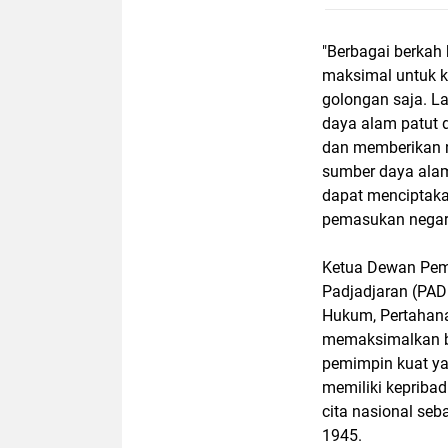
"Berbagai berkah
maksimal untuk k
golongan saja. L
daya alam patut 
dan memberikan ni
sumber daya alam 
dapat menciptakan
pemasukan negara
Ketua Dewan Pem
Padjadjaran (PA
Hukum, Pertahan
memaksimalkan be
pemimpin kuat yan
memiliki kepribad
cita nasional se
1945.