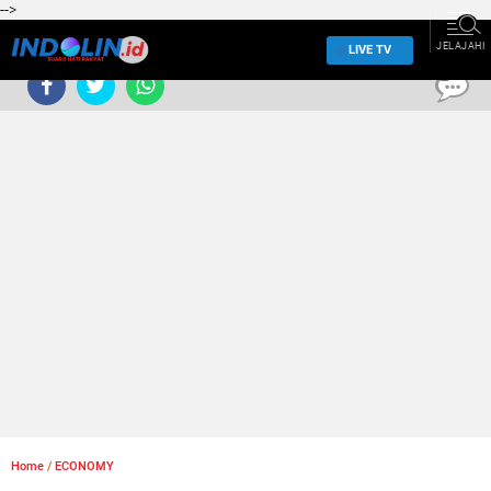
-->
JELAJAHI
LIVE TV
0
Home
/
ECONOMY