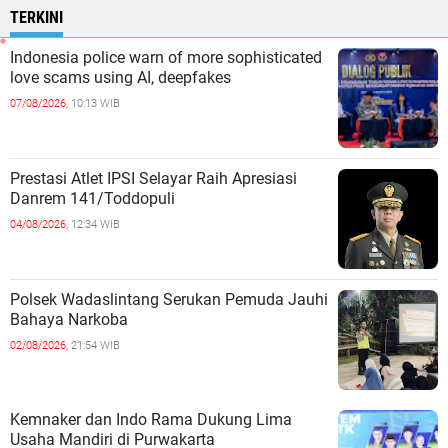
TERKINI
Indonesia police warn of more sophisticated
love scams using AI, deepfakes
07/08/2026,
10:13 WIB
Prestasi Atlet IPSI Selayar Raih Apresiasi
Danrem 141/Toddopuli
04/08/2026,
12:34 WIB
Polsek Wadaslintang Serukan Pemuda Jauhi
Bahaya Narkoba
02/08/2026,
21:54 WIB
Kemnaker dan Indo Rama Dukung Lima
Usaha Mandiri di Purwakarta