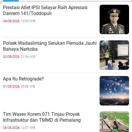
Prestasi Atlet IPSI Selayar Raih Apresiasi
Danrem 141/Toddopuli
04/08/2026,
12:34 WIB
Polsek Wadaslintang Serukan Pemuda Jauhi
Bahaya Narkoba
02/08/2026,
21:54 WIB
Apa Itu Retrograde?
01/08/2026,
05:36 WIB
Tim Wasev Korem 071 Tinjau Proyek
Infrastruktur dan TMMD di Pemalang
06/08/2026,
12:07 WIB