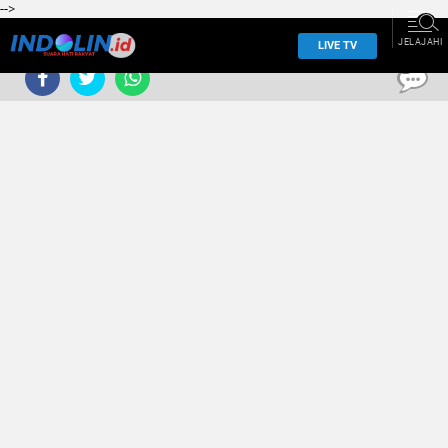
-->
JELAJAHI
LIVE TV
0