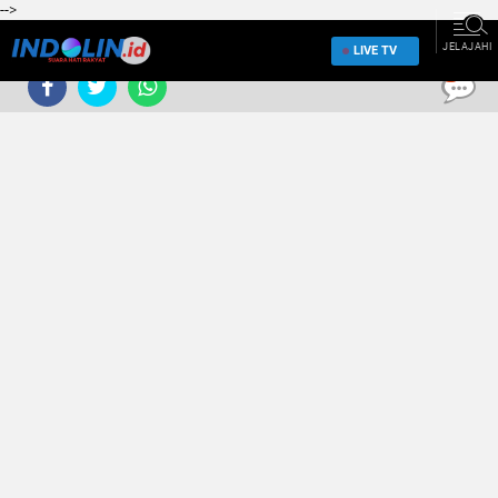
-->
JELAJAHI
LIVE TV
0