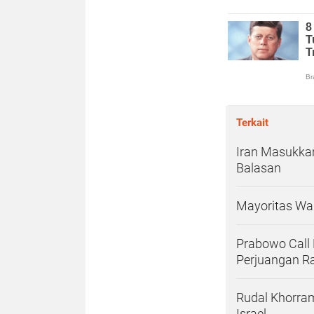
Terkait
Iran Masukkan
Balasan
Mayoritas War
Prabowo Call
Perjuangan Ra
Rudal Khorra
Israel