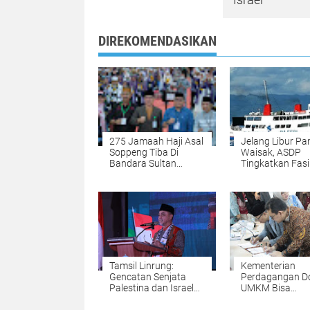
DIREKOMENDASIKAN
275 Jamaah Haji Asal
Jelang Libur Pa
Soppeng Tiba Di
Waisak, ASDP
Bandara Sultan
Tingkatkan Fasil
Hasanuddin
Pelabuhan
Makassar
Tamsil Linrung:
Kementerian
Gencatan Senjata
Perdagangan D
Palestina dan Israel
UMKM Bisa
Jangan Sekadar
Melakukan Eksp
Formalitas