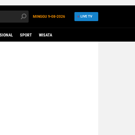
MINGGU
9•08•2026
LIVE TV
SIONAL
SPORT
WISATA