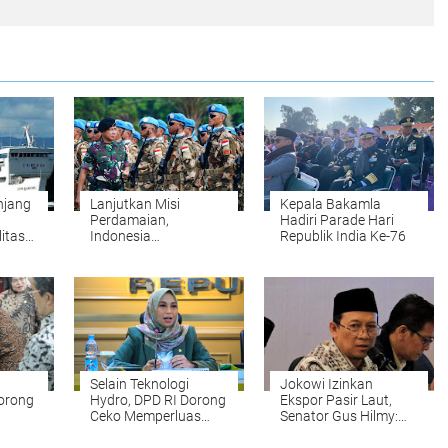
njang
Lanjutkan Misi
Kepala Bakamla
Perdamaian,
Hadiri Parade Hari
itas
Indonesia
Republik India Ke-76
Berangkatkan 1090
Personel TNI
Selain Teknologi
Jokowi Izinkan
orong
Hydro, DPD RI Dorong
Ekspor Pasir Laut,
Ceko Memperluas
Senator Gus Hilmy:
ort
Kolaborasi Smart
Bisa Mengancam
Farming di Sulawesi
Kedaulatan