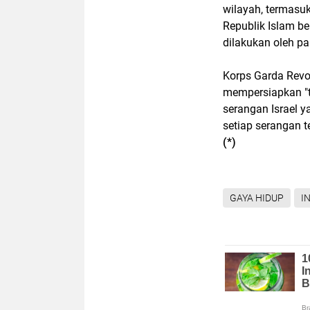
wilayah, termasu
Republik Islam b
dilakukan oleh pa
Korps Garda Revo
mempersiapkan "
serangan Israel 
setiap serangan 
(*)
GAYA HIDUP
I