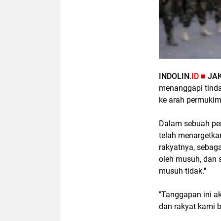
INDOLIN.
ID ■
JA
menanggapi tinda
ke arah permukima
Dalam sebuah per
telah menargetk
rakyatnya, sebag
oleh musuh, dan 
musuh tidak."
"Tanggapan ini ak
dan rakyat kami b