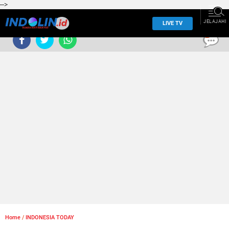
-->
JELAJAHI
LIVE TV
0
Home
/
INDONESIA TODAY