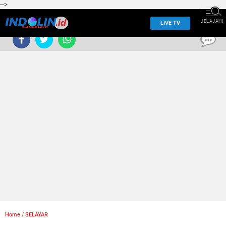
-->
JELAJAHI
LIVE TV
0
Home
/
SELAYAR