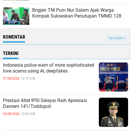
Brigjen TNI Purn Nur Salam Ajak Warga
Kompak Sukseskan Penutupan TMMD 128
KOMENTAR
Tampilkan
TERKINI
Indonesia police warn of more sophisticated
love scams using AI, deepfakes
07/08/2026,
10:13 WIB
Prestasi Atlet IPSI Selayar Raih Apresiasi
Danrem 141/Toddopuli
04/08/2026,
12:34 WIB