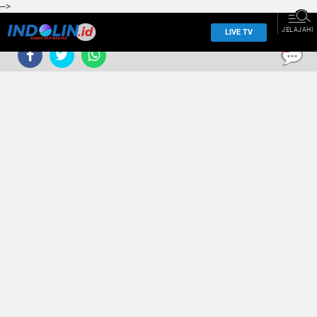
-->
JELAJAHI
LIVE TV
0