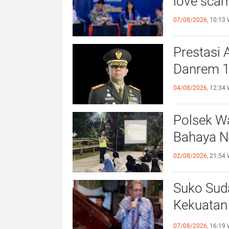
love scam
07/08/2026,
10:13 
Prestasi A
Danrem 1
04/08/2026,
12:34 
Polsek W
Bahaya N
02/08/2026,
21:54 
Suko Sud
Kekuatan 
Dihapus
07/08/2026,
16:19 