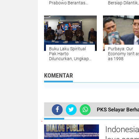
Prabowo Berantas
Bersiap Dilantik,
Korupsi Secara Adil
Jokowi Dijadwa
Hadir
Buku Laku Spiritual
Purbaya: Our
Pak Harto
Economy Isn't a
Diluncurkan, Ungkap
as 1998
Sisi Batin Soeharto
yang Jarang
Diketahui
KOMENTAR
PKS Selayar Berh
TERKINI
Indonesia