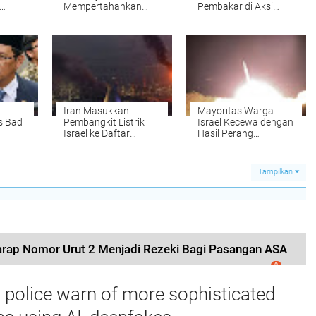
Mempertahankan
Pembakar di Aksi
lkan
Pengaruh Politik
DPR, Satu Orang
Pasca Menjabat
Ditetapkan Tersangka
Iran Masukkan
Mayoritas Warga
s Bad
Pembangkit Listrik
Israel Kecewa dengan
Israel ke Daftar
Hasil Perang
Serangan Balasan
Melawan Iran
Tampilkan
arap Nomor Urut 2 Menjadi Rezeki Bagi Pasangan ASA
0
 police warn of more sophisticated