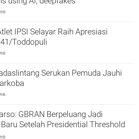
s using AI, deepfakes
WIB
tlet IPSI Selayar Raih Apresiasi
41/Toddopuli
WIB
adaslintang Serukan Pemuda Jauhi
arkoba
WIB
arso: GBRAN Berpeluang Jadi
Baru Setelah Presidential Threshold
WIB