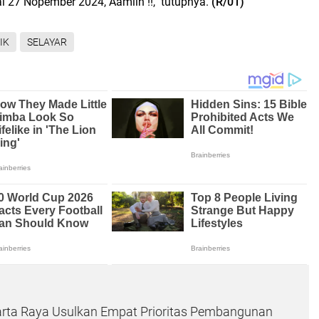
 27 Nopember 2024, Aamiin !!," tutupnya.
(R/01)
IK
SELAYAR
rta Raya Usulkan Empat Prioritas Pembangunan