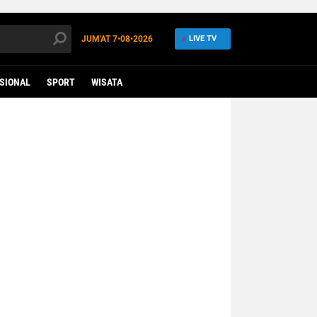
JUM'AT
7•08•2026
LIVE TV
SIONAL
SPORT
WISATA