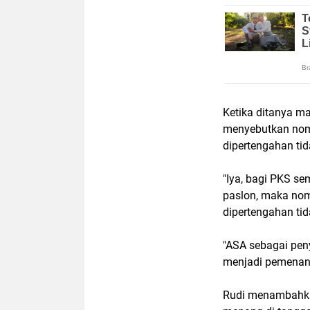
Ketika ditanya ma
menyebutkan nomo
dipertengahan tida
"Iya, bagi PKS s
paslon, maka nom
dipertengahan tida
"ASA sebagai pen
menjadi pemenang
Rudi menambahkan