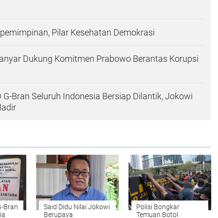
epemimpinan, Pilar Kesehatan Demokrasi
nyar Dukung Komitmen Prabowo Berantas Korupsi
G-Bran Seluruh Indonesia Bersiap Dilantik, Jokowi
adir
G-Bran
Said Didu Nilai Jokowi
Polisi Bongkar
ia
Berupaya
Temuan Botol