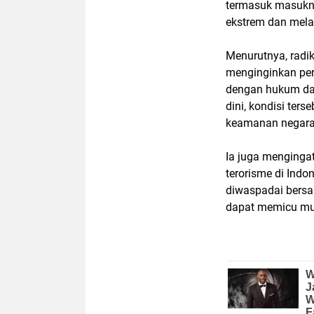
termasuk masukn
ekstrem dan mel
Menurutnya, radik
menginginkan per
dengan hukum dan
dini, kondisi te
keamanan negara 
Ia juga menginga
terorisme di Indo
diwaspadai bersa
dapat memicu mun