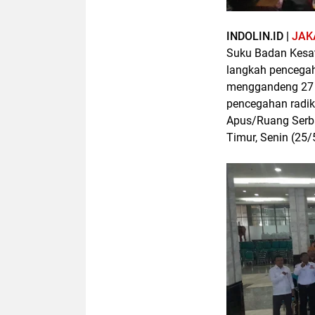
INDOLIN.ID |
JAK
Suku Badan Kesat
langkah pencegah
menggandeng 27 o
pencegahan radik
Apus/Ruang Serba
Timur, Senin (25/