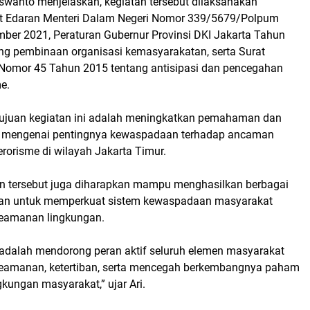
uswanto menjelaskan, kegiatan tersebut dilaksanakan
at Edaran Menteri Dalam Negeri Nomor 339/5679/Polpum
mber 2021, Peraturan Gubernur Provinsi DKI Jakarta Tahun
g pembinaan organisasi kemasyarakatan, serta Surat
Nomor 45 Tahun 2015 tentang antisipasi dan pencegahan
e.
tujuan kegiatan ini adalah meningkatkan pemahaman dan
 mengenai pentingnya kewaspadaan terhadap ancaman
erorisme di wilayah Jakarta Timur.
atan tersebut juga diharapkan mampu menghasilkan berbagai
an untuk memperkuat sistem kewaspadaan masyarakat
eamanan lingkungan.
 adalah mendorong peran aktif seluruh elemen masyarakat
eamanan, ketertiban, serta mencegah berkembangnya paham
gkungan masyarakat,” ujar Ari.