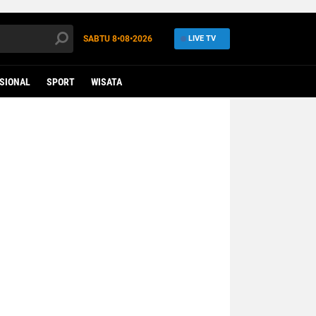
SABTU
8•08•2026
LIVE TV
SIONAL
SPORT
WISATA