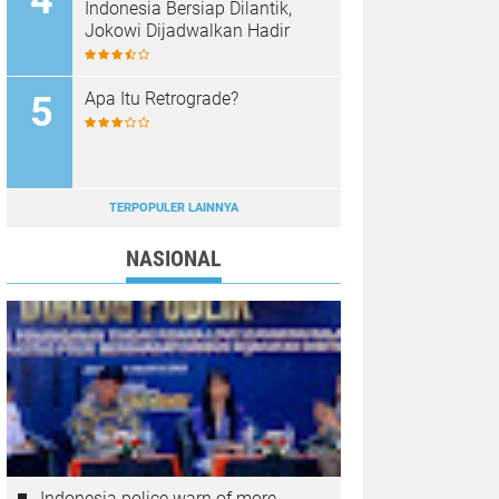
Indonesia Bersiap Dilantik,
Jokowi Dijadwalkan Hadir
Apa Itu Retrograde?
TERPOPULER LAINNYA
NASIONAL
Indonesia police warn of more