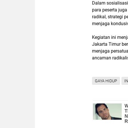
Dalam sosialisasi
para peserta jug
radikal, strateg
menjaga kondusivi
Kegiatan ini men
Jakarta Timur b
menjaga persatuan
ancaman radikali
GAYA HIDUP
I