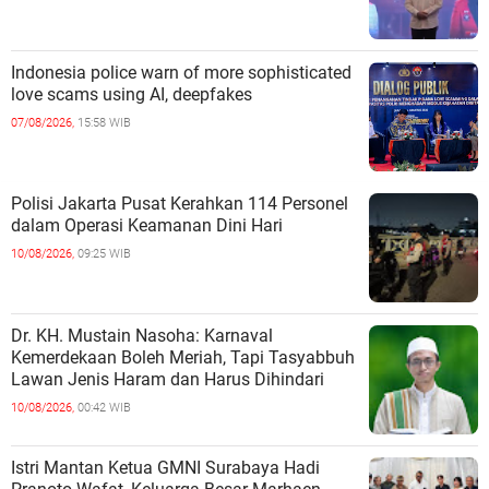
Indonesia police warn of more sophisticated
love scams using AI, deepfakes
07/08/2026,
15:58 WIB
Polisi Jakarta Pusat Kerahkan 114 Personel
dalam Operasi Keamanan Dini Hari
10/08/2026,
09:25 WIB
Dr. KH. Mustain Nasoha: Karnaval
Kemerdekaan Boleh Meriah, Tapi Tasyabbuh
Lawan Jenis Haram dan Harus Dihindari
10/08/2026,
00:42 WIB
Istri Mantan Ketua GMNI Surabaya Hadi