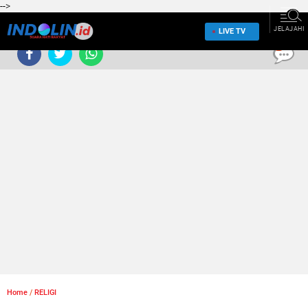
-->
JELAJAHI
LIVE TV
0
Home
/
RELIGI