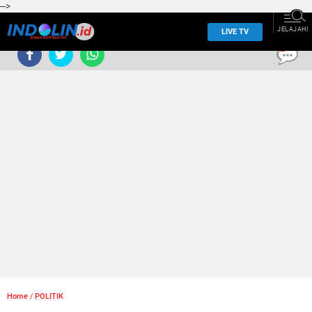
-->
JELAJAHI
LIVE TV
0
Home
/
POLITIK