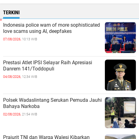
TERKINI
Indonesia police warn of more sophisticated
love scams using AI, deepfakes
07/08/2026,
10:13 WIB
Prestasi Atlet IPSI Selayar Raih Apresiasi
Danrem 141/Toddopuli
04/08/2026,
12:34 WIB
Polsek Wadaslintang Serukan Pemuda Jauhi
Bahaya Narkoba
02/08/2026,
21:54 WIB
Prajurit TNI dan Warga Walesi Kibarkan